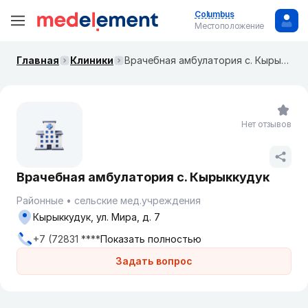
Columbus
Местоположение
Главная
Клиники
Врачебная амбулатория с. Кырыккудук
Нет отзывов
Врачебная амбулатория с. Кырыккудук
Районные
сельские мед.учреждения
Кырыккудук, ул. Мира, д. 7
+7 (72831 ****
Показать полностью
Задать вопрос