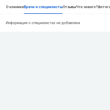
О клинике
Врачи и специалисты
Отзывы
Что нового?
Фотог
Информация о специалистах не добавлена