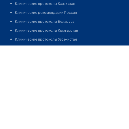
Клинические протоколы Казахстан
Клинические рекомендации Россия
Клинические протоколы Беларусь
Клинические протоколы Кыргызстан
Клинические протоколы Узбекистан
Клинические протоколы диагностики и лечения
Врачебная амбулатория с. Кырыккудук
Обзоры мировой медицинской периодики
Позвонить
Заболевания: обзорные статьи
Новости здравоохранения
Медикаменты
Лабораторные показатели
Медицинские термины
Мобильные приложения
клиникам
МИС для клиники