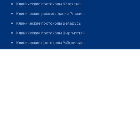
Клинические протоколы Казахстан
Клинические рекомендации Россия
Клинические протоколы Беларусь
Клинические протоколы Кыргызстан
Клинические протоколы Узбекистан
Клинические протоколы диагностики и лечения
Стоматологическая клиника "НЕБОЛИТ"
Обзоры мировой медицинской периодики
Позвонить
Заболевания: обзорные статьи
Новости здравоохранения
Медикаменты
Лабораторные показатели
Медицинские термины
Мобильные приложения
клиникам
МИС для клиники