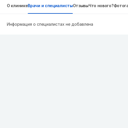
О клинике
Врачи и специалисты
Отзывы
Что нового?
Фотог
Информация о специалистах не добавлена