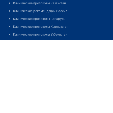
Клинические протоколы Казахстан
Клинические рекомендации Россия
Клинические протоколы Беларусь
Клинические протоколы Кыргызстан
Клинические протоколы Узбекистан
Клинические протоколы диагностики и лечения
Детская глазная клиника "ЯСНЫЙ ВЗОР" на
Бескудниковском бульваре
Обзоры мировой медицинской периодики
Заболевания: обзорные статьи
Позвонить
Новости здравоохранения
Медикаменты
Лабораторные показатели
Медицинские термины
Мобильные приложения
клиникам
МИС для клиники