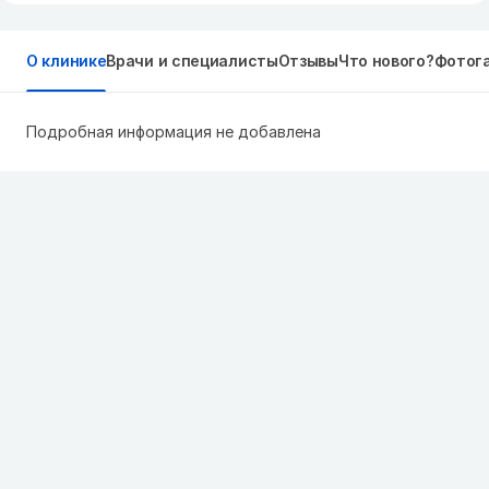
О клинике
Врачи и специалисты
Отзывы
Что нового?
Фотог
Подробная информация не добавлена