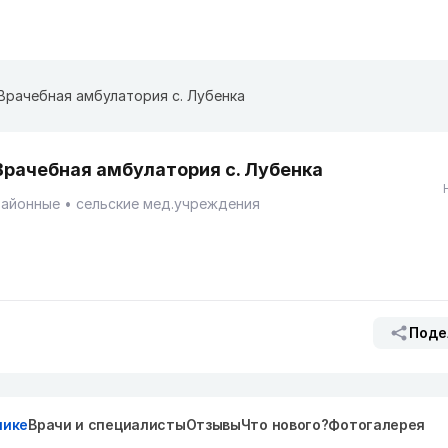
Врачебная амбулатория с. Лубенка
Врачебная амбулатория с. Лубенка
Районные
сельские мед.учреждения
Поде
нике
Врачи и специалисты
Отзывы
Что нового?
Фотогалерея