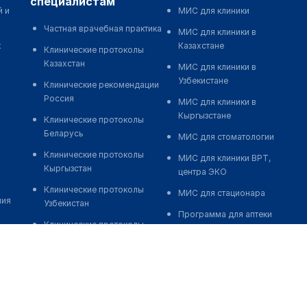
специалистам
й и
МИС для клиники
Частная врачебная практика
МИС для клиники в
к
Казахстане
Клинические протоколы
Казахстан
МИС для клиники в
Узбекистане
Клинические рекомендации
Россия
МИС для клиники в
Кыргызстане
Клинические протоколы
Беларусь
МИС для стоматологии
Клинические протоколы
МИС для клиники ВРТ,
Кыргызстан
центра ЭКО
Клинические протоколы
МИС для стационара
ния
Узбекистан
Программа для аптеки
Клинические протоколы
Автоматизация блока
диагностики и лечения
питания
Обзоры мировой
Реклама и продвижение
медицинской периодики
клиник
Заболевания: обзорные
Разработка сайта клиники