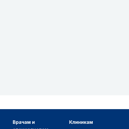
врачам и
клиникам