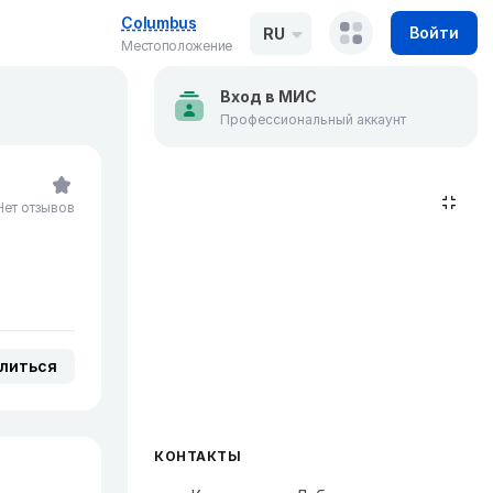
Columbus
Войти
RU
Местоположение
Вход в МИС
Профессиональный аккаунт
Нет отзывов
литься
КОНТАКТЫ