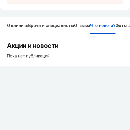
О клинике
Врачи и специалисты
Отзывы
Что нового?
Фотог
Акции и новости
Пока нет публикаций