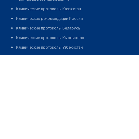
Клинические протоколы Казахстан
Клинические рекомендации Россия
Клинические протоколы Беларусь
Клинические протоколы Кыргызстан
Клинические протоколы Узбекистан
Клинические протоколы диагностики и лечения
Медицинский центр "АНГИО ЛАЙН" на Амундсена
Обзоры мировой медицинской периодики
Позвонить
Заболевания: обзорные статьи
Новости здравоохранения
Медикаменты
Лабораторные показатели
Медицинские термины
Мобильные приложения
клиникам