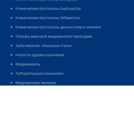
Клинические протоколы Кыргызстан
Клинические протоколы Узбекистан
Клинические протоколы диагностики и лечения
Обзоры мировой медицинской периодики
Заболевания: обзорные статьи
Новости здравоохранения
Медикаменты
Лабораторные показатели
Медицинские термины
Родильный дом "РАХАТ"
Мобильные приложения
клиникам
Позвонить
МИС для клиники
МИС для клиники в Казахстане
МИС для клиники в Узбекистане