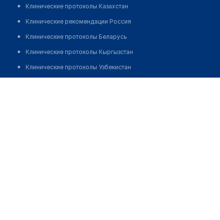
Клинические протоколы Казахстан
Клинические рекомендации Россия
Клинические протоколы Беларусь
Клинические протоколы Кыргызстан
Клинические протоколы Узбекистан
Клинические протоколы диагностики и лечения
Медицинский пункт с. Бастомар
Обзоры мировой медицинской периодики
Позвонить
Заболевания: обзорные статьи
Новости здравоохранения
Медикаменты
Лабораторные показатели
Медицинские термины
Мобильные приложения
клиникам
МИС для клиники