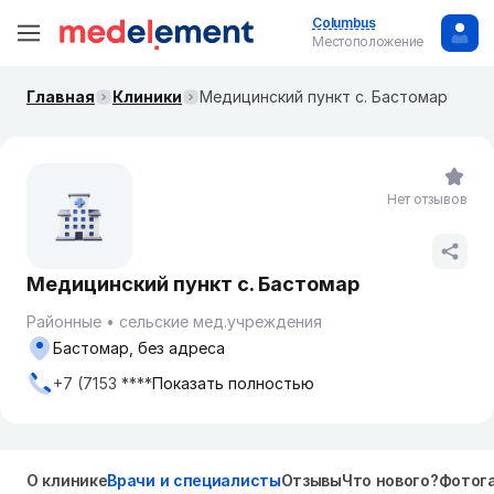
Columbus
Местоположение
Главная
Клиники
Медицинский пункт с. Бастомар
Нет отзывов
Медицинский пункт с. Бастомар
Районные
сельские мед.учреждения
Бастомар, без адреса
+7 (7153 ****
Показать полностью
О клинике
Врачи и специалисты
Отзывы
Что нового?
Фотог