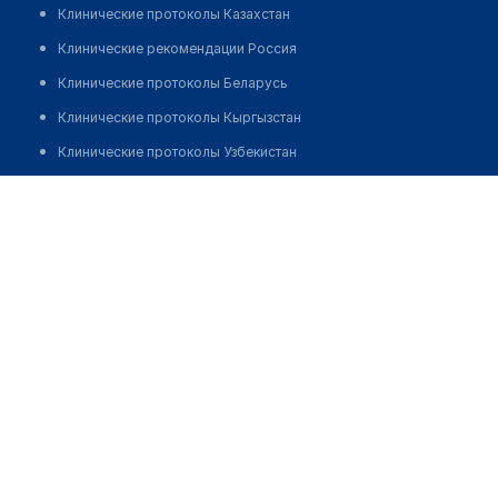
Клинические протоколы Казахстан
Клинические рекомендации Россия
Клинические протоколы Беларусь
Клинические протоколы Кыргызстан
Клинические протоколы Узбекистан
Клинические протоколы диагностики и лечения
Стоматология "ДИПЛОМАТ" на Пушкина
Обзоры мировой медицинской периодики
Позвонить
Заболевания: обзорные статьи
Новости здравоохранения
Медикаменты
Лабораторные показатели
Медицинские термины
Мобильные приложения
клиникам
МИС для клиники