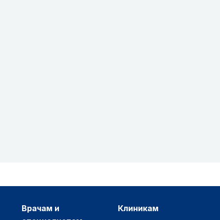
врачам и
клиникам