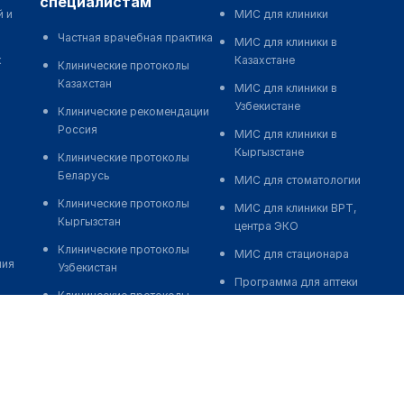
специалистам
й и
МИС для клиники
Частная врачебная практика
МИС для клиники в
к
Казахстане
Клинические протоколы
Казахстан
МИС для клиники в
Узбекистане
Клинические рекомендации
Россия
МИС для клиники в
Кыргызстане
Клинические протоколы
Беларусь
МИС для стоматологии
Клинические протоколы
МИС для клиники ВРТ,
Кыргызстан
центра ЭКО
Клинические протоколы
МИС для стационара
ния
Узбекистан
Программа для аптеки
Клинические протоколы
Автоматизация блока
диагностики и лечения
питания
Обзоры мировой
Реклама и продвижение
медицинской периодики
клиник
Заболевания: обзорные
Разработка сайта клиники