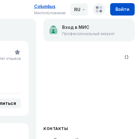
Columbus
Войти
RU
Местоположение
Вход в МИС
Профессиональный аккаунт
Нет отзывов
литься
КОНТАКТЫ