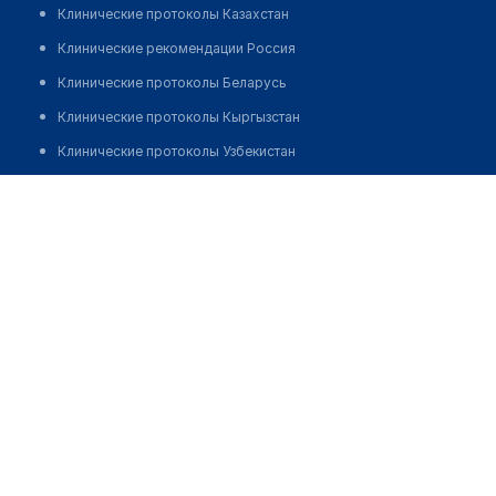
Клинические протоколы Казахстан
Клинические рекомендации Россия
Клинические протоколы Беларусь
Клинические протоколы Кыргызстан
Клинические протоколы Узбекистан
Клинические протоколы диагностики и лечения
Медицинский пункт с. Алматинское
Обзоры мировой медицинской периодики
Позвонить
Заболевания: обзорные статьи
Новости здравоохранения
Медикаменты
Лабораторные показатели
Медицинские термины
Мобильные приложения
клиникам
МИС для клиники