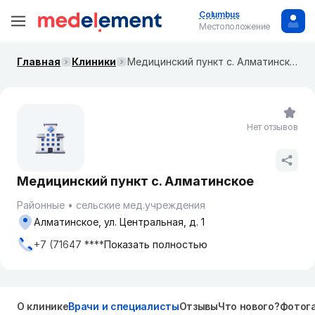
Columbus
Местоположение
Главная
Клиники
Медицинский пункт с. Алматинское
Нет отзывов
Медицинский пункт с. Алматинское
Районные
сельские мед.учреждения
Алматинское, ул. Центральная, д. 1
+7 (71647 ****
Показать полностью
О клинике
Врачи и специалисты
Отзывы
Что нового?
Фотог