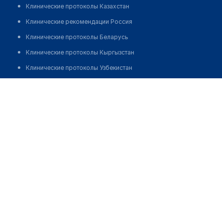
Клинические протоколы Казахстан
Клинические рекомендации Россия
Клинические протоколы Беларусь
Клинические протоколы Кыргызстан
Клинические протоколы Узбекистан
Клинические протоколы диагностики и лечения
Центр снижения веса "АКАДЕМИЯ СТРОЙНОСТИ"
Обзоры мировой медицинской периодики
Позвонить
Заболевания: обзорные статьи
Новости здравоохранения
Медикаменты
Лабораторные показатели
Медицинские термины
Мобильные приложения
клиникам
МИС для клиники