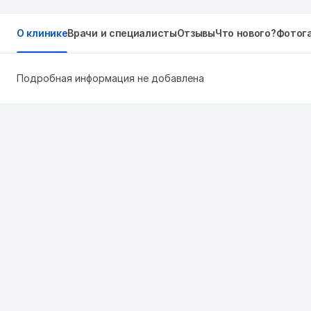
О клинике
Врачи и специалисты
Отзывы
Что нового?
Фотог
Подробная информация не добавлена