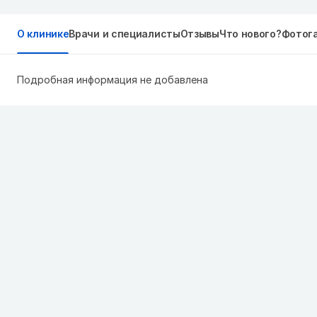
О клинике
Врачи и специалисты
Отзывы
Что нового?
Фотог
Подробная информация не добавлена