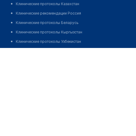
Клинические протоколы Казахстан
Клинические рекомендации Россия
Клинические протоколы Беларусь
Клинические протоколы Кыргызстан
Клинические протоколы Узбекистан
Клинические протоколы диагностики и лечения
​Медицинский центр "Доктор лэнд" на ​Краснохолмской
набережной
Обзоры мировой медицинской периодики
Заболевания: обзорные статьи
Позвонить
Новости здравоохранения
Медикаменты
Лабораторные показатели
Медицинские термины
Мобильные приложения
клиникам
МИС для клиники