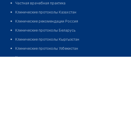
Частная врачебная практика
Клинические протоколы Казахстан
Клинические рекомендации Россия
Клинические протоколы Беларусь
Клинические протоколы Кыргызстан
Клинические протоколы Узбекистан
Клинические протоколы диагностики и лечения
Национальный госпиталь (отделение нейротравмы)
Обзоры мировой медицинской периодики
Позвонить
Заболевания: обзорные статьи
Новости здравоохранения
Медикаменты
Лабораторные показатели
Медицинские термины
Мобильные приложения
клиникам