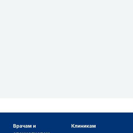
врачам и
клиникам