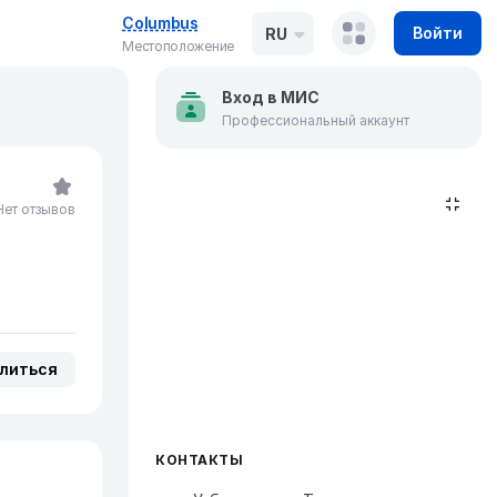
Columbus
Войти
RU
Местоположение
Вход в МИС
Профессиональный аккаунт
Нет отзывов
литься
КОНТАКТЫ