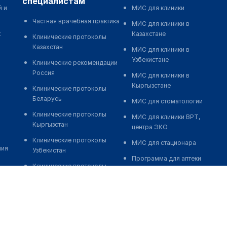
специалистам
й и
МИС для клиники
Частная врачебная практика
МИС для клиники в
к
Казахстане
Клинические протоколы
Казахстан
МИС для клиники в
Узбекистане
Клинические рекомендации
Россия
МИС для клиники в
Кыргызстане
Клинические протоколы
Беларусь
МИС для стоматологии
Клинические протоколы
МИС для клиники ВРТ,
Кыргызстан
центра ЭКО
Клинические протоколы
МИС для стационара
ния
Узбекистан
Программа для аптеки
Клинические протоколы
Автоматизация блока
диагностики и лечения
питания
Обзоры мировой
Реклама и продвижение
медицинской периодики
клиник
Заболевания: обзорные
Разработка сайта клиники