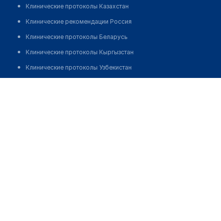
Клинические протоколы Казахстан
Клинические рекомендации Россия
Клинические протоколы Беларусь
Клинические протоколы Кыргызстан
Клинические протоколы Узбекистан
Клинические протоколы диагностики и лечения
Сырдаринская центральная районная больница п.
Теренозек
Обзоры мировой медицинской периодики
Заболевания: обзорные статьи
Позвонить
Новости здравоохранения
Медикаменты
Лабораторные показатели
Медицинские термины
Мобильные приложения
клиникам
МИС для клиники