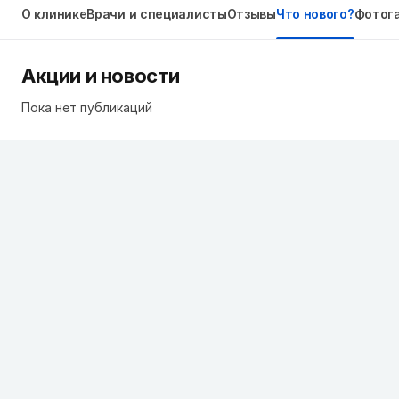
О клинике
Врачи и специалисты
Отзывы
Что нового?
Фотог
Акции и новости
Пока нет публикаций