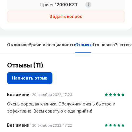
Прием
12000 KZT
Задать вопрос
О клинике
Врачи и специалисты
Отзывы
Что нового?
Фотог
Отзывы
(11)
Написать отзыв
Без имени
20 октября 2022, 17:23
Очень хорошая клиника. Обслужили очень быстро и
эффективно. Всем советую сюда прийти!
Без имени
20 октября 2022, 17:22