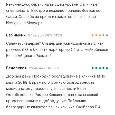
Рекомендую, сервис на высшем уровне. Отличные
специалисты. Быстро и вежливо приняли. Всё как по
часам. Спасибо за прием и грамотное назначение.
Исмурзина Меруерт
Без имени
07 августа 2019, 14:26
Салеметсиздерме? Сиздердин ужымдарынызга улкен
рахмееет! Оте биликти даригерлер ) 4 отд мейирбикеси
Билал Айданага Рахмет!!!
Вечерская
26 марта 2019, 15:21
Добрый день! Проходил обследование в клинике 18-19
марта 2019г. Выражаю огромную благодарность
медицинскому персоналу, в частности Баян
Омирбековне и Рамиле Келсингазыевне за высокий
профессионализм и добродушие. Побольше
благодарных клиентов вашей клинике. Сарбасов Б.А.