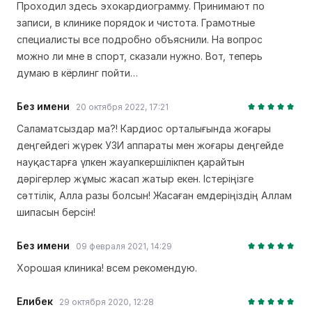
Проходил здесь эхокардиограмму. Принимают по
записи, в клинике порядок и чистота. Грамотные
специалисты все подробно объяснили. На вопрос
можно ли мне в спорт, сказали нужно. Вот, теперь
думаю в кёрлинг пойти…
Без имени
20 октября 2022, 17:21
Саламатсыздар ма?! Кардиос орталығында жоғары
деңгейдегі жүрек УЗИ аппараты мен жоғары деңгейде
науқастарға үлкен жауапкершілікпен қарайтын
дәрігерлер жұмыс жасап жатыр екен. Істеріңізге
сәттілік, Алла разы болсын! Жасаған емдеріңіздің Аллам
шипасын берсін!
Без имени
09 февраля 2021, 14:29
Хорошая клиника! всем рекомендую.
Елибек
29 октября 2020, 12:28