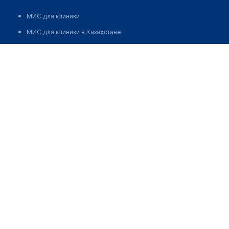
МИС для клиники
МИС для клиники в Казахстане
МИС для клиники в Узбекистане
Медицинский центр "CARDIOS" на Казыбек би
МИС для клиники в Кыргызстане
Позвонить
МИС для стоматологии
МИС для клиники ВРТ, центра ЭКО
МИС для стационара
Программа для аптеки
Автоматизация блока питания
Реклама и продвижение клиник
Разработка сайта клиники
Разработка сайта клиники в России
Разработка сайта клиники в Казахстане
Разработка сайта клиники в Беларуси