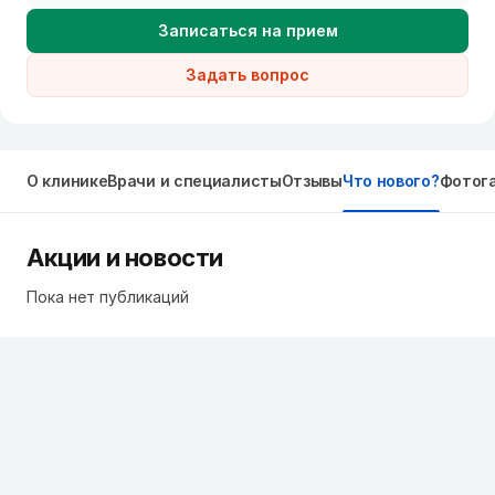
Записаться на прием
Задать вопрос
О клинике
Врачи и специалисты
Отзывы
Что нового?
Фотог
Акции и новости
Пока нет публикаций