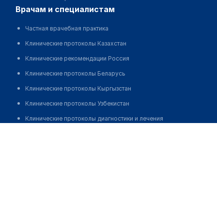
врачам и специалистам
Частная врачебная практика
Клинические протоколы Казахстан
Клинические рекомендации Россия
Клинические протоколы Беларусь
Клинические протоколы Кыргызстан
Клинические протоколы Узбекистан
Клинические протоколы диагностики и лечения
Семейный врач, врач общей практики Ахметов
Обзоры мировой медицинской периодики
Шындаулет Сатбайулы. Приём онлайн
Заболевания: обзорные статьи
Позвонить
Новости здравоохранения
Медикаменты
Лабораторные показатели
Медицинские термины