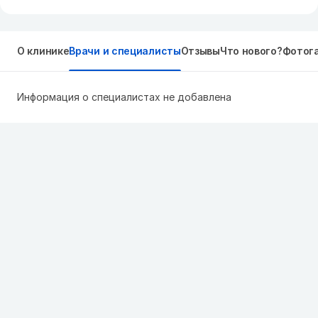
О клинике
Врачи и специалисты
Отзывы
Что нового?
Фотог
Информация о специалистах не добавлена