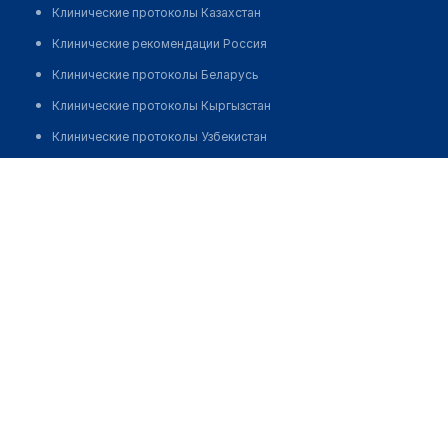
Клинические протоколы Казахстан
Клинические рекомендации Россия
Клинические протоколы Беларусь
Клинические протоколы Кыргызстан
Клинические протоколы Узбекистан
Клинические протоколы диагностики и лечения
Центр лечения неврозов и болезни Альцгеймера
Обзоры мировой медицинской периодики
Позвонить
Заболевания: обзорные статьи
Новости здравоохранения
Медикаменты
Лабораторные показатели
Медицинские термины
Мобильные приложения
клиникам
МИС для клиники