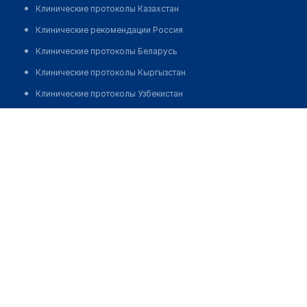
Клинические протоколы Казахстан
Клинические рекомендации Россия
Клинические протоколы Беларусь
Клинические протоколы Кыргызстан
Клинические протоколы Узбекистан
Клинические протоколы диагностики и лечения
Стоматология "STAR-DENTAL"
Обзоры мировой медицинской периодики
Позвонить
Заболевания: обзорные статьи
Новости здравоохранения
Медикаменты
Лабораторные показатели
Медицинские термины
Мобильные приложения
клиникам
МИС для клиники