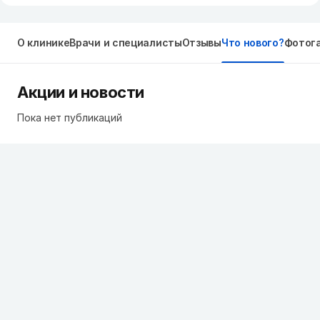
О клинике
Врачи и специалисты
Отзывы
Что нового?
Фотог
Акции и новости
Пока нет публикаций