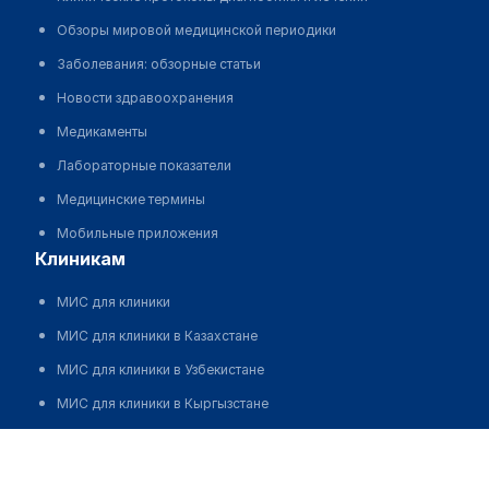
Обзоры мировой медицинской периодики
Заболевания: обзорные статьи
Новости здравоохранения
Медикаменты
Лабораторные показатели
Медицинские термины
Мобильные приложения
клиникам
МИС для клиники
МИС для клиники в Казахстане
МИС для клиники в Узбекистане
МИС для клиники в Кыргызстане
МИС для стоматологии
Медицинский центр "DOCTOR K"
МИС для клиники ВРТ, центра ЭКО
Позвонить