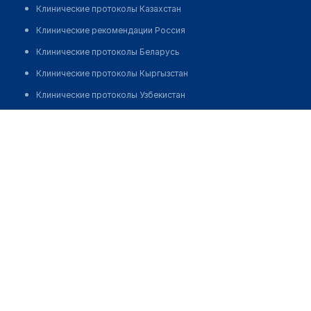
Клинические протоколы Казахстан
Клинические рекомендации Россия
Клинические протоколы Беларусь
Клинические протоколы Кыргызстан
Клинические протоколы Узбекистан
Клинические протоколы диагностики и лечения
Медицинский пункт с. Беспшен
Обзоры мировой медицинской периодики
Позвонить
Заболевания: обзорные статьи
Новости здравоохранения
Медикаменты
Лабораторные показатели
Медицинские термины
Мобильные приложения
клиникам
МИС для клиники