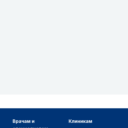
врачам и
клиникам