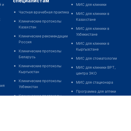
специалистам
й и
МИС для клиники
Частная врачебная практика
МИС для клиники в
к
Казахстане
Клинические протоколы
Казахстан
МИС для клиники в
Узбекистане
Клинические рекомендации
Россия
МИС для клиники в
Кыргызстане
Клинические протоколы
Беларусь
МИС для стоматологии
Клинические протоколы
МИС для клиники ВРТ,
Кыргызстан
центра ЭКО
Клинические протоколы
МИС для стационара
ния
Узбекистан
Программа для аптеки
Клинические протоколы
Автоматизация блока
диагностики и лечения
питания
Обзоры мировой
Реклама и продвижение
медицинской периодики
клиник
Заболевания: обзорные
Разработка сайта клиники