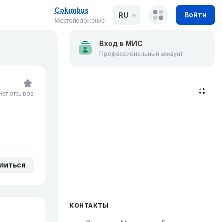
Columbus
Войти
RU
Местоположение
Вход в МИС
Профессиональный аккаунт
Нет отзывов
литься
КОНТАКТЫ