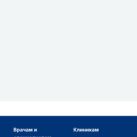
врачам и
клиникам