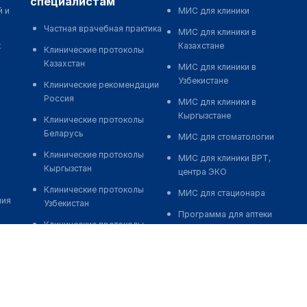
специалистам
й и
МИС для клиники
Частная врачебная практика
МИС для клиники в
к
Казахстане
Клинические протоколы
Казахстан
МИС для клиники в
Узбекистане
Клинические рекомендации
Россия
МИС для клиники в
Кыргызстане
Клинические протоколы
Беларусь
МИС для стоматологии
Клинические протоколы
МИС для клиники ВРТ,
Кыргызстан
центра ЭКО
Клинические протоколы
МИС для стационара
ния
Узбекистан
Программа для аптеки
Клинические протоколы
Автоматизация блока
диагностики и лечения
питания
Обзоры мировой
Реклама и продвижение
медицинской периодики
клиник
Заболевания: обзорные
Разработка сайта клиники