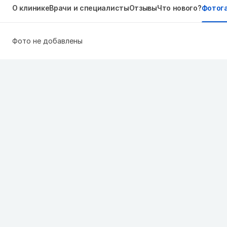
О клинике
Врачи и специалисты
Отзывы
Что нового?
Фотог
Фото не добавлены