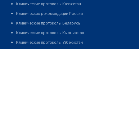
Клинические протоколы Казахстан
Клинические рекомендации Россия
Клинические протоколы Беларусь
Клинические протоколы Кыргызстан
Клинические протоколы Узбекистан
Клинические протоколы диагностики и лечения
Центр реабилитации и протезирования "ОРТОС"
Обзоры мировой медицинской периодики
Позвонить
Заболевания: обзорные статьи
Новости здравоохранения
Медикаменты
Лабораторные показатели
Медицинские термины
Мобильные приложения
клиникам
МИС для клиники