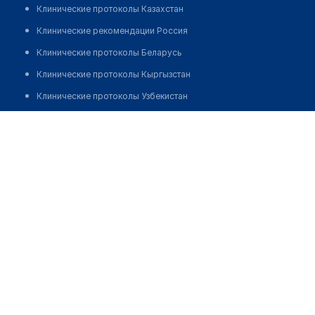
Клинические протоколы Казахстан
Клинические рекомендации Россия
Клинические протоколы Беларусь
Клинические протоколы Кыргызстан
Клинические протоколы Узбекистан
Клинические протоколы диагностики и лечения
Поликлиника "САЯЛЫ"
Обзоры мировой медицинской периодики
Позвонить
Заболевания: обзорные статьи
Новости здравоохранения
Медикаменты
Лабораторные показатели
Медицинские термины
Мобильные приложения
клиникам
МИС для клиники