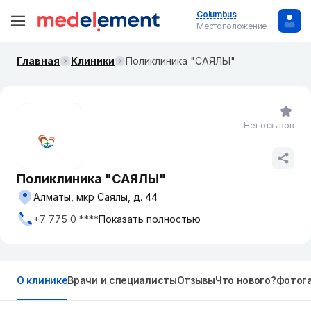
Columbus
Местоположение
Главная
Клиники
Поликлиника "САЯЛЫ"
Нет отзывов
Поликлиника "САЯЛЫ"
Алматы, мкр Саялы, д. 44
+7 775 0 ****
Показать полностью
О клинике
Врачи и специалисты
Отзывы
Что нового?
Фотог