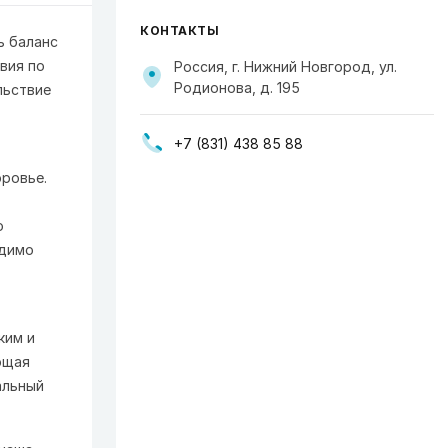
КОНТАКТЫ
ь баланс
вия по
Россия, г. Нижний Новгород, ул.
Родионова, д. 195
льствие
+7 (831) 438 85 88
оровье.
о
одимо
ким и
ющая
альный