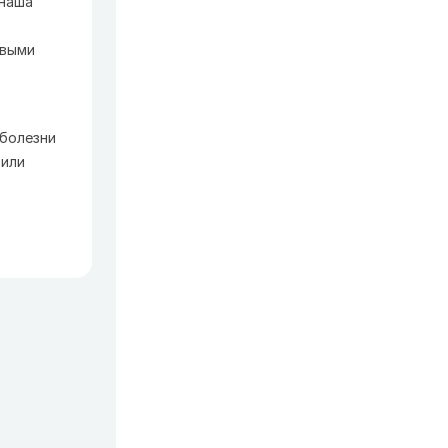
 наша
овыми
 болезни
 или