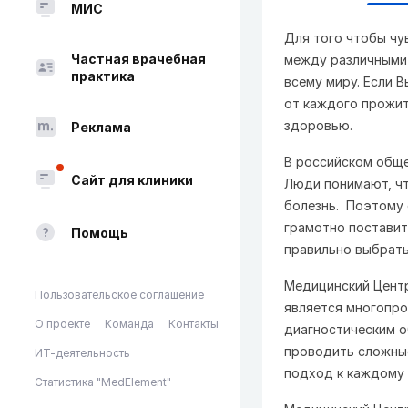
МИС
Для того чтобы чу
Частная врачебная
между различными 
практика
всему миру. Если 
от каждого прожит
здоровью.
Реклама
В российском обще
Сайт для клиники
Люди понимают, чт
болезнь. Поэтому 
грамотно поставит
Помощь
правильно выбрать
Медицинский Центр
Пользовательское соглашение
является многопр
О проекте
Команда
Контакты
диагностическим о
проводить сложные
ИТ-деятельность
подход к каждому 
Статистика "MedElement"