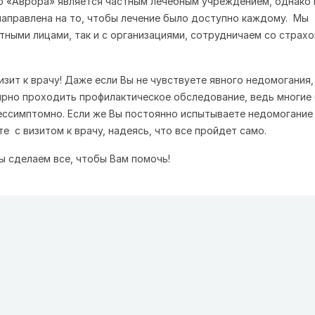
р «Аврора» является частным лечебным учреждением, однако
направлена на то, чтобы лечение было доступно каждому. Мы
стными лицами, так и с организациями, сотрудничаем со страх
изит к врачу! Даже если Вы не чувствуете явного недомогания,
рно проходить профилактическое обследование, ведь многие
ессимптомно. Если же Вы постоянно испытываете недомогание
те с визитом к врачу, надеясь, что все пройдет само.
ы сделаем все, чтобы Вам помочь!