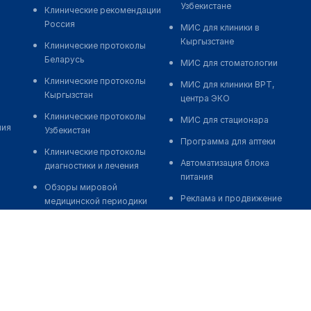
Узбекистане
Клинические рекомендации
Россия
МИС для клиники в
Кыргызстане
Клинические протоколы
Беларусь
МИС для стоматологии
Клинические протоколы
МИС для клиники ВРТ,
Кыргызстан
центра ЭКО
Клинические протоколы
МИС для стационара
ния
Узбекистан
Программа для аптеки
Клинические протоколы
Автоматизация блока
диагностики и лечения
питания
Обзоры мировой
Реклама и продвижение
медицинской периодики
клиник
Заболевания: обзорные
Разработка сайта клиники
статьи
Разработка сайта клиники в
Новости здравоохранения
России
Медикаменты
Разработка сайта клиники в
Лабораторные показатели
Казахстане