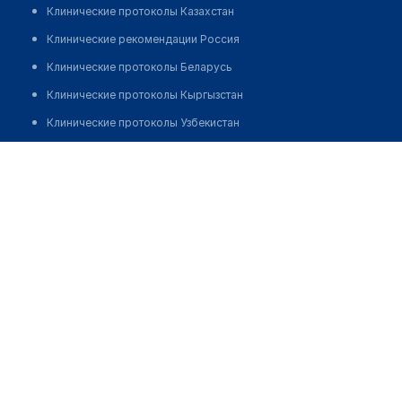
Клинические протоколы Казахстан
Клинические рекомендации Россия
Клинические протоколы Беларусь
Клинические протоколы Кыргызстан
Клинические протоколы Узбекистан
Клинические протоколы диагностики и лечения
Стоматология доктора А. МАССОЛИТИНА
Обзоры мировой медицинской периодики
Позвонить
Заболевания: обзорные статьи
Новости здравоохранения
Медикаменты
Лабораторные показатели
Медицинские термины
Мобильные приложения
клиникам
МИС для клиники