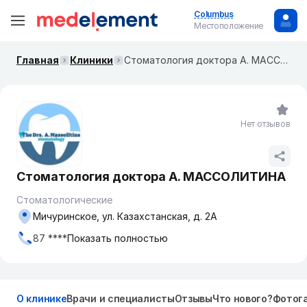
Columbus
Местоположение
Главная
Клиники
Стоматология доктора А. МАССОЛИТИНА
Нет отзывов
Стоматология доктора А. МАССОЛИТИНА
Стоматологические
Мичуринское, ул. Казахстанская, д. 2А
87 ****
Показать полностью
О клинике
Врачи и специалисты
Отзывы
Что нового?
Фотог