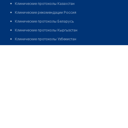
Клинические протоколы Казахстан
Клинические рекомендации Россия
Клинические протоколы Беларусь
Клинические протоколы Кыргызстан
Клинические протоколы Узбекистан
Клинические протоколы диагностики и лечения
ЛИС Siroca
Обзоры мировой медицинской периодики
Заболевания: обзорные статьи
Новости здравоохранения
Медикаменты
Лабораторные показатели
Медицинские термины
Мобильные приложения
клиникам
МИС для клиники