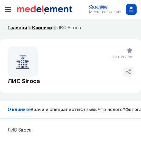
Columbus
Местоположение
Главная
Клиники
ЛИС Siroca
Нет отзывов
ЛИС Siroca
О клинике
Врачи и специалисты
Отзывы
Что нового?
Фотог
ЛИС Siroca