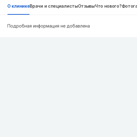
О клинике
Врачи и специалисты
Отзывы
Что нового?
Фотог
Подробная информация не добавлена