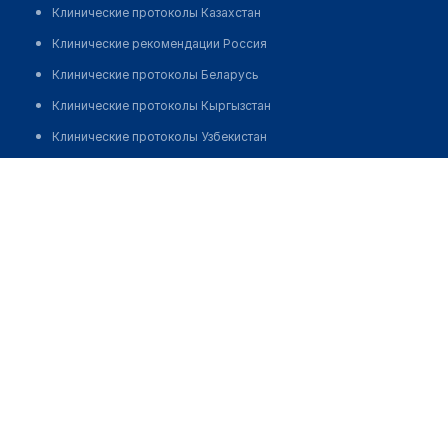
Клинические протоколы Казахстан
Клинические рекомендации Россия
Клинические протоколы Беларусь
Клинические протоколы Кыргызстан
Клинические протоколы Узбекистан
Клинические протоколы диагностики и лечения
​Стоматологический центр "EGIZ"
Обзоры мировой медицинской периодики
Позвонить
Заболевания: обзорные статьи
Новости здравоохранения
Медикаменты
Лабораторные показатели
Медицинские термины
Мобильные приложения
клиникам
МИС для клиники