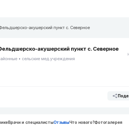
Фельдшерско-акушерский пункт с. Северное
Фельдшерско-акушерский пункт с. Северное
Районные
сельские мед.учреждения
Поде
нике
Врачи и специалисты
Отзывы
Что нового?
Фотогалерея