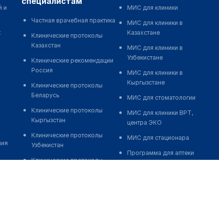
специалистам
й и
МИС для клиники
Частная врачебная практика
МИС для клиники в
к
Казахстане
Клинические протоколы
Казахстан
МИС для клиники в
Узбекистане
Клинические рекомендации
Россия
МИС для клиники в
Кыргызстане
Клинические протоколы
Беларусь
МИС для стоматологии
Клинические протоколы
МИС для клиники ВРТ,
Кыргызстан
центра ЭКО
Клинические протоколы
МИС для стационара
ния
Узбекистан
Программа для аптеки
Клинические протоколы
Автоматизация блока
диагностики и лечения
питания
Обзоры мировой
Реклама и продвижение
медицинской периодики
клиник
Заболевания: обзорные
Разработка сайта клиники