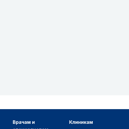
врачам и
клиникам