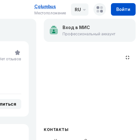
Columbus
Войти
RU
Местоположение
Вход в МИС
Профессиональный аккаунт
Нет отзывов
литься
КОНТАКТЫ