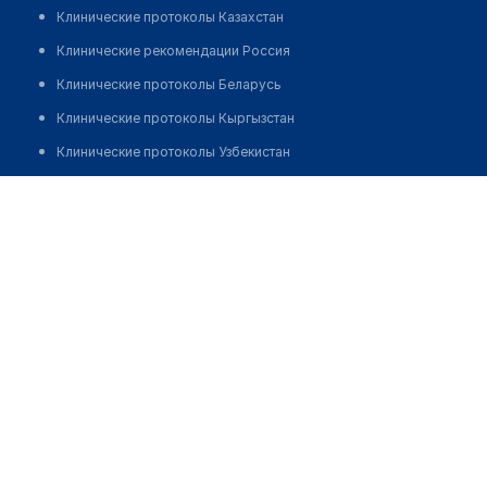
Клинические протоколы Казахстан
Клинические рекомендации Россия
Клинические протоколы Беларусь
Клинические протоколы Кыргызстан
Клинические протоколы Узбекистан
Клинические протоколы диагностики и лечения
Стоматологический центр "ЧИСТАЯ ЛИЛИЯ"
Обзоры мировой медицинской периодики
Позвонить
Заболевания: обзорные статьи
Новости здравоохранения
Медикаменты
Лабораторные показатели
Медицинские термины
Мобильные приложения
клиникам