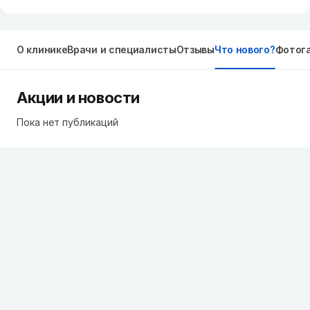
О клинике
Врачи и специалисты
Отзывы
Что нового?
Фотог
Акции и новости
Пока нет публикаций