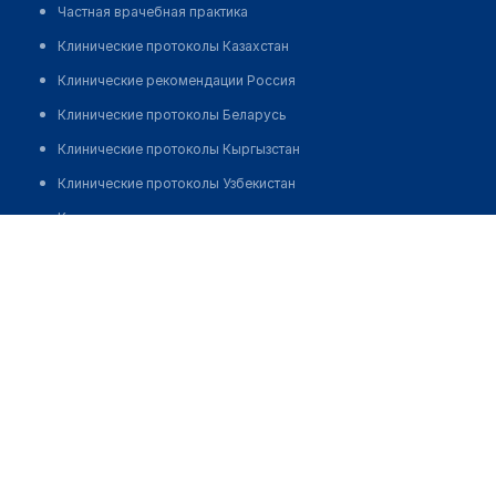
Частная врачебная практика
Клинические протоколы Казахстан
Клинические рекомендации Россия
Клинические протоколы Беларусь
Клинические протоколы Кыргызстан
Клинические протоколы Узбекистан
Клинические протоколы диагностики и лечения
Центр эстетической стоматологии "РОЯЛ ДЕНТ"
Обзоры мировой медицинской периодики
Позвонить
Заболевания: обзорные статьи
Новости здравоохранения
Медикаменты
Лабораторные показатели
Медицинские термины
Мобильные приложения
клиникам