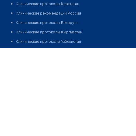
Клинические протоколы Казахстан
Клинические рекомендации Россия
Клинические протоколы Беларусь
Клинические протоколы Кыргызстан
Клинические протоколы Узбекистан
Клинические протоколы диагностики и лечения
Стоматология "СВОЙ ДОКТОР"
Обзоры мировой медицинской периодики
Позвонить
Заболевания: обзорные статьи
Новости здравоохранения
Медикаменты
Лабораторные показатели
Медицинские термины
Мобильные приложения
клиникам
МИС для клиники