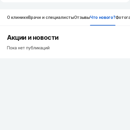
О клинике
Врачи и специалисты
Отзывы
Что нового?
Фотог
Акции и новости
Пока нет публикаций