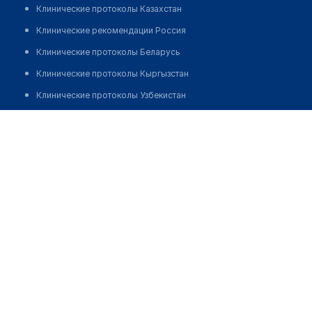
Клинические протоколы Казахстан
Клинические рекомендации Россия
Клинические протоколы Беларусь
Клинические протоколы Кыргызстан
Клинические протоколы Узбекистан
Клинические протоколы диагностики и лечения
Врачебная амбулатория с. Самарка
Обзоры мировой медицинской периодики
Позвонить
Заболевания: обзорные статьи
Новости здравоохранения
Медикаменты
Лабораторные показатели
Медицинские термины
Мобильные приложения
клиникам
МИС для клиники