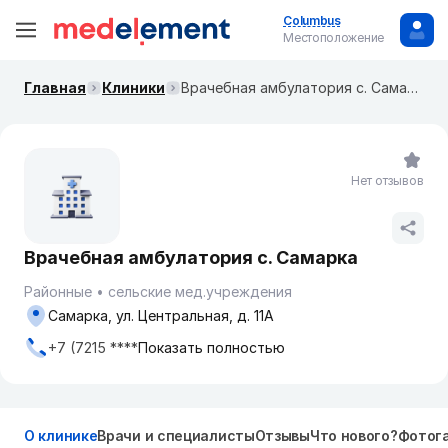
Columbus
Местоположение
Главная
Клиники
Врачебная амбулатория с. Самарка
Нет отзывов
Врачебная амбулатория с. Самарка
Районные
сельские мед.учреждения
Самарка, ул. Центральная, д. 11А
+7 (7215 ****
Показать полностью
О клинике
Врачи и специалисты
Отзывы
Что нового?
Фотог