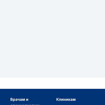
врачам и
клиникам