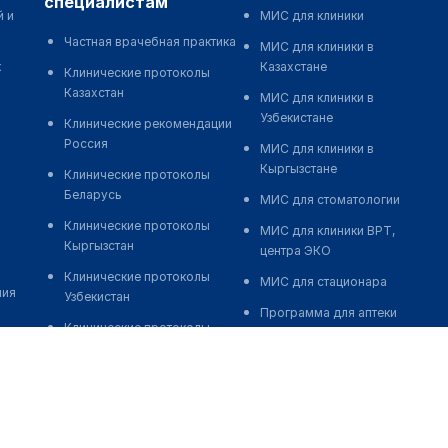
специалистам
й и
МИС для клиники
Частная врачебная практика
МИС для клиники в
к
Казахстане
Клинические протоколы
Казахстан
МИС для клиники в
Узбекистане
Клинические рекомендации
Россия
МИС для клиники в
Кыргызстане
Клинические протоколы
Беларусь
МИС для стоматологии
Клинические протоколы
МИС для клиники ВРТ,
Кыргызстан
центра ЭКО
Клинические протоколы
МИС для стационара
ния
Узбекистан
Программа для аптеки
Клинические протоколы
Автоматизация блока
диагностики и лечения
питания
Обзоры мировой
Реклама и продвижение
медицинской периодики
клиник
Заболевания: обзорные
Разработка сайта клиники