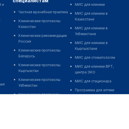
специалистам
й и
МИС для клиники
Частная врачебная практика
МИС для клиники в
к
Казахстане
Клинические протоколы
Казахстан
МИС для клиники в
Узбекистане
Клинические рекомендации
Россия
МИС для клиники в
Кыргызстане
Клинические протоколы
Беларусь
МИС для стоматологии
Клинические протоколы
МИС для клиники ВРТ,
Кыргызстан
центра ЭКО
Клинические протоколы
МИС для стационара
ния
Узбекистан
Программа для аптеки
Клинические протоколы
Автоматизация блока
диагностики и лечения
питания
Обзоры мировой
Реклама и продвижение
медицинской периодики
клиник
Заболевания: обзорные
Разработка сайта клиники