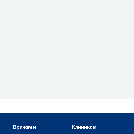
врачам и
клиникам