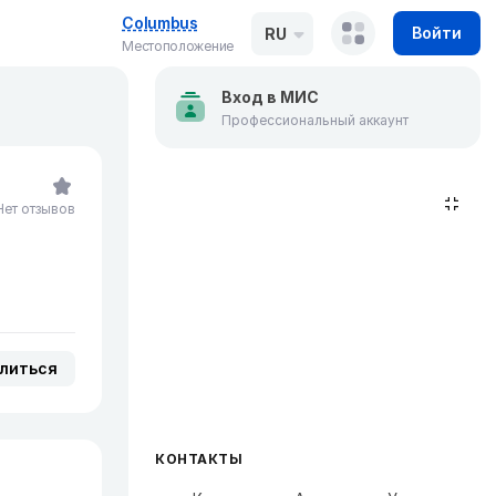
Columbus
Войти
RU
Местоположение
Вход в МИС
Профессиональный аккаунт
Нет отзывов
литься
КОНТАКТЫ