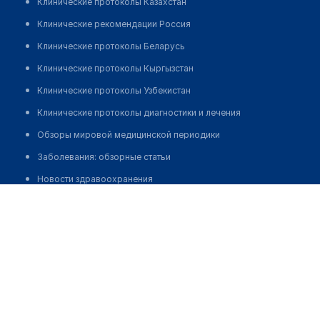
Клинические протоколы Казахстан
Клинические рекомендации Россия
Клинические протоколы Беларусь
Клинические протоколы Кыргызстан
Клинические протоколы Узбекистан
Клинические протоколы диагностики и лечения
Обзоры мировой медицинской периодики
Заболевания: обзорные статьи
Новости здравоохранения
Стоматологическая клиника "ЗУБКИ-ЗУБЫ"
Медикаменты
Позвонить
Лабораторные показатели
Медицинские термины
Мобильные приложения
клиникам
МИС для клиники