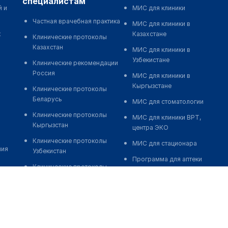
специалистам
й и
МИС для клиники
Частная врачебная практика
МИС для клиники в
к
Казахстане
Клинические протоколы
Казахстан
МИС для клиники в
Узбекистане
Клинические рекомендации
Россия
МИС для клиники в
Кыргызстане
Клинические протоколы
Беларусь
МИС для стоматологии
Клинические протоколы
МИС для клиники ВРТ,
Кыргызстан
центра ЭКО
Клинические протоколы
МИС для стационара
ния
Узбекистан
Программа для аптеки
Клинические протоколы
Автоматизация блока
диагностики и лечения
питания
Обзоры мировой
Реклама и продвижение
медицинской периодики
клиник
Заболевания: обзорные
Разработка сайта клиники