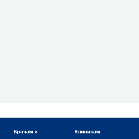
врачам и
клиникам