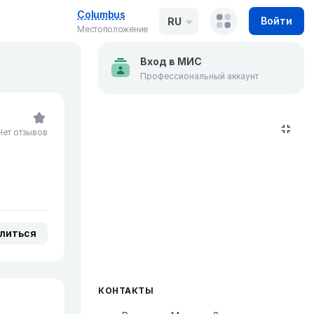
Columbus
Войти
RU
Местоположение
Вход в МИС
Профессиональный аккаунт
Нет отзывов
литься
КОНТАКТЫ