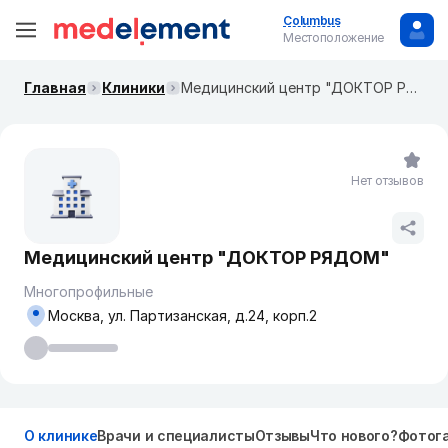
Columbus
Местоположение
Главная
Клиники
Медицинский центр "ДОКТОР РЯДОМ"
Нет отзывов
Медицинский центр "ДОКТОР РЯДОМ"
Многопрофильные
Москва, ​ул. Партизанская, д.24, корп.2
О клинике
Врачи и специалисты
Отзывы
Что нового?
Фотог