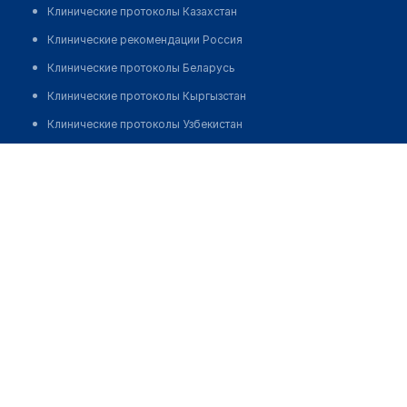
Клинические протоколы Казахстан
Клинические рекомендации Россия
Клинические протоколы Беларусь
Клинические протоколы Кыргызстан
Клинические протоколы Узбекистан
Клинические протоколы диагностики и лечения
Медицинский центр "ДОКТОР РЯДОМ"
Обзоры мировой медицинской периодики
Заболевания: обзорные статьи
Новости здравоохранения
Медикаменты
Лабораторные показатели
Медицинские термины
Мобильные приложения
клиникам
МИС для клиники