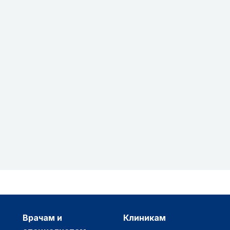
врачам и
клиникам