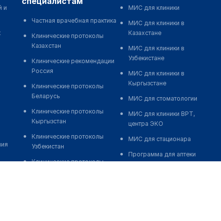
специалистам
й и
МИС для клиники
Частная врачебная практика
МИС для клиники в
к
Казахстане
Клинические протоколы
Казахстан
МИС для клиники в
Узбекистане
Клинические рекомендации
Россия
МИС для клиники в
Кыргызстане
Клинические протоколы
Беларусь
МИС для стоматологии
Клинические протоколы
МИС для клиники ВРТ,
Кыргызстан
центра ЭКО
Клинические протоколы
МИС для стационара
ния
Узбекистан
Программа для аптеки
Клинические протоколы
Автоматизация блока
диагностики и лечения
питания
Обзоры мировой
Реклама и продвижение
медицинской периодики
клиник
Заболевания: обзорные
Разработка сайта клиники