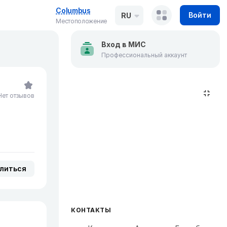
Columbus
Войти
RU
Местоположение
Вход в МИС
Профессиональный аккаунт
Нет отзывов
литься
КОНТАКТЫ