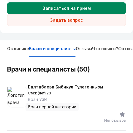
Записаться на прием
Задать вопрос
О клинике
Врачи и специалисты
Отзывы
Что нового?
Фотог
Врачи и специалисты (50)
Балтабаева Бибикул Тулегенкызы
Стаж (лет) 23
Врач УЗИ
Врач первой категории
Нет отзывов