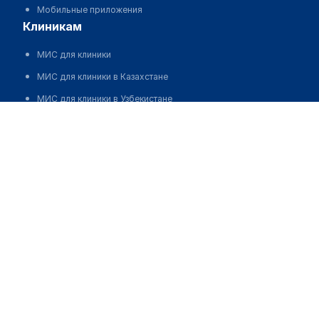
Мобильные приложения
клиникам
МИС для клиники
МИС для клиники в Казахстане
МИС для клиники в Узбекистане
Медицинский центр "ЭСКУЛАП VITA"
МИС для клиники в Кыргызстане
Запись
МИС для стоматологии
МИС для клиники ВРТ, центра ЭКО
МИС для стационара
Программа для аптеки
Автоматизация блока питания
Реклама и продвижение клиник
Разработка сайта клиники
Разработка сайта клиники в России