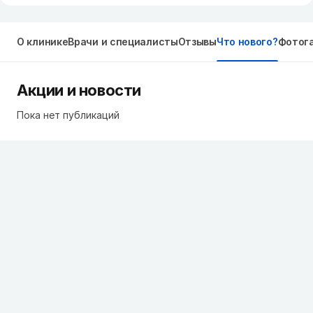
О клинике
Врачи и специалисты
Отзывы
Что нового?
Фотог
Акции и новости
Пока нет публикаций