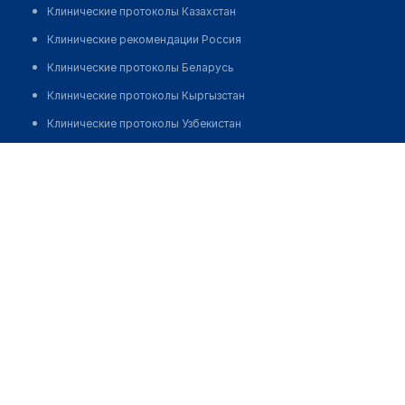
Клинические протоколы Казахстан
Клинические рекомендации Россия
Клинические протоколы Беларусь
Клинические протоколы Кыргызстан
Клинические протоколы Узбекистан
Клинические протоколы диагностики и лечения
Стоматология "ШИК-ДЕНТАЛЬ"
Обзоры мировой медицинской периодики
Позвонить
Заболевания: обзорные статьи
Новости здравоохранения
Медикаменты
Лабораторные показатели
Медицинские термины
Мобильные приложения
клиникам
МИС для клиники