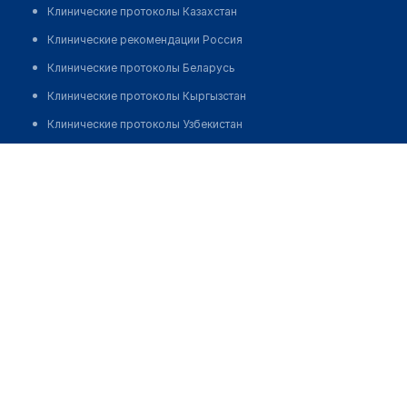
Клинические протоколы Казахстан
Клинические рекомендации Россия
Клинические протоколы Беларусь
Клинические протоколы Кыргызстан
Клинические протоколы Узбекистан
Клинические протоколы диагностики и лечения
Врачебная амбулатория с. Приморье
Обзоры мировой медицинской периодики
Позвонить
Заболевания: обзорные статьи
Новости здравоохранения
Медикаменты
Лабораторные показатели
Медицинские термины
Мобильные приложения
клиникам
МИС для клиники