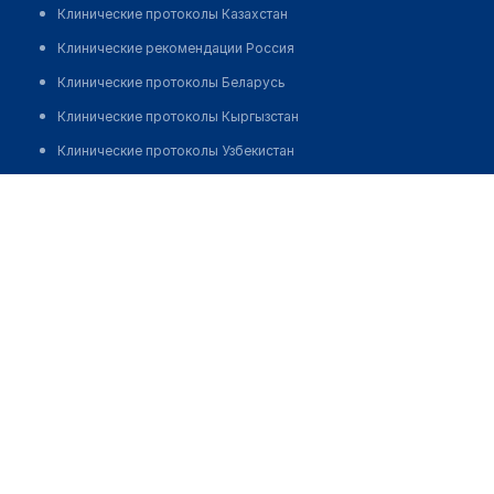
Клинические протоколы Казахстан
Клинические рекомендации Россия
Клинические протоколы Беларусь
Клинические протоколы Кыргызстан
Клинические протоколы Узбекистан
Клинические протоколы диагностики и лечения
Ортопедический салон "ОРТЕКА" на​ проспекте Мира 97
Обзоры мировой медицинской периодики
Позвонить
Заболевания: обзорные статьи
Новости здравоохранения
Медикаменты
Лабораторные показатели
Медицинские термины
Мобильные приложения
клиникам
МИС для клиники