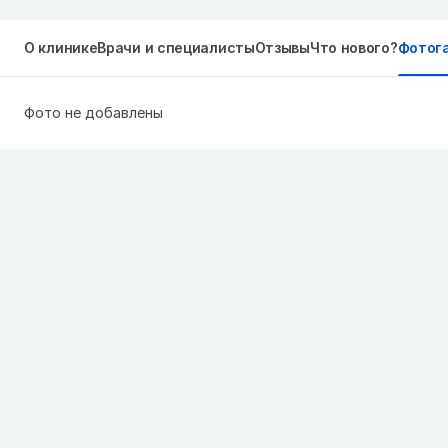
О клинике
Врачи и специалисты
Отзывы
Что нового?
Фотог
Фото не добавлены