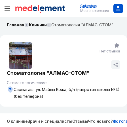
Columbus
Местоположение
Главная
Клиники
Стоматология "АЛМАС-СТОМ"
Нет отзывов
Стоматология "АЛМАС-СТОМ"
Стоматологические
Сарыагаш, ул. Майлы Кожа, б/н (напротив школы №4)
(без телефона)
О клинике
Врачи и специалисты
Отзывы
Что нового?
Фотог