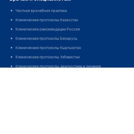
Частная врачебная практика
Клинические протоколы Казахстан
Клинические рекомендации Россия
Клинические протоколы Беларусь
Клинические протоколы Кыргызстан
Клинические протоколы Узбекистан
Клинические протоколы диагностики и лечения
Стоматология "АЛМАС-СТОМ"
Обзоры мировой медицинской периодики
Заболевания: обзорные статьи
Новости здравоохранения
Медикаменты
Лабораторные показатели
Медицинские термины
Мобильные приложения