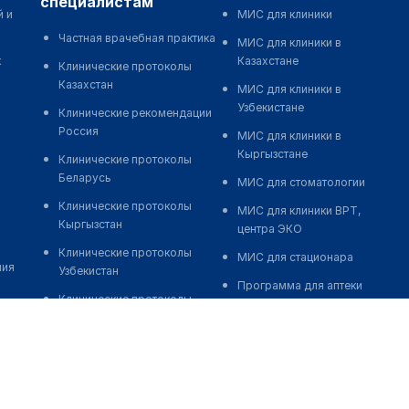
специалистам
й и
МИС для клиники
Частная врачебная практика
МИС для клиники в
к
Казахстане
Клинические протоколы
Казахстан
МИС для клиники в
Узбекистане
Клинические рекомендации
Россия
МИС для клиники в
Кыргызстане
Клинические протоколы
Беларусь
МИС для стоматологии
Клинические протоколы
МИС для клиники ВРТ,
Кыргызстан
центра ЭКО
Клинические протоколы
МИС для стационара
ния
Узбекистан
Программа для аптеки
Клинические протоколы
Автоматизация блока
диагностики и лечения
питания
Обзоры мировой
Реклама и продвижение
медицинской периодики
клиник
Заболевания: обзорные
Разработка сайта клиники