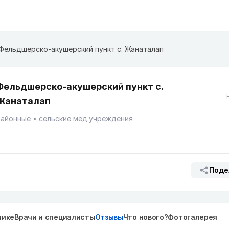
Фельдшерско-акушерский пункт с. Жанаталап
Фельдшерско-акушерский пункт с.
Жанаталап
Районные
сельские мед.учреждения
Поде
нике
Врачи и специалисты
Отзывы
Что нового?
Фотогалерея