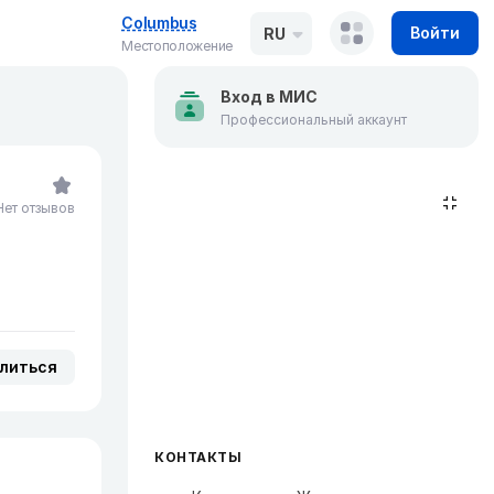
Columbus
Войти
RU
Местоположение
Вход в МИС
Профессиональный аккаунт
Нет отзывов
литься
КОНТАКТЫ