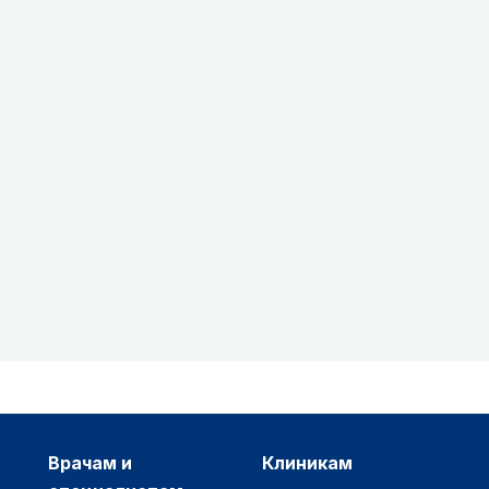
врачам и
клиникам