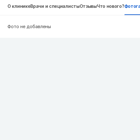
О клинике
Врачи и специалисты
Отзывы
Что нового?
Фотог
Фото не добавлены