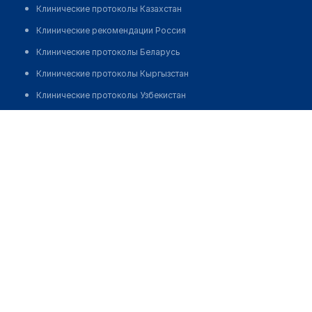
Клинические протоколы Казахстан
Клинические рекомендации Россия
Клинические протоколы Беларусь
Клинические протоколы Кыргызстан
Клинические протоколы Узбекистан
Клинические протоколы диагностики и лечения
Клиника "КРАСНАЯ ЗВЕЗДА"
Обзоры мировой медицинской периодики
Позвонить
Заболевания: обзорные статьи
Новости здравоохранения
Медикаменты
Лабораторные показатели
Медицинские термины
Мобильные приложения
клиникам
МИС для клиники