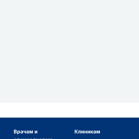
врачам и
клиникам