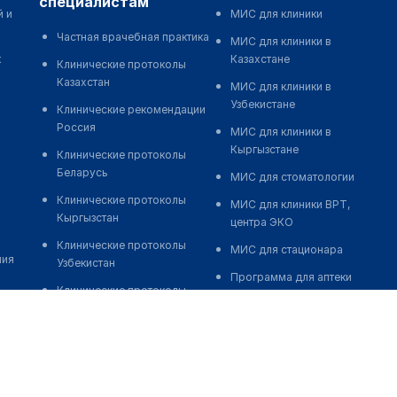
специалистам
й и
МИС для клиники
Частная врачебная практика
МИС для клиники в
к
Казахстане
Клинические протоколы
Казахстан
МИС для клиники в
Узбекистане
Клинические рекомендации
Россия
МИС для клиники в
Кыргызстане
Клинические протоколы
Беларусь
МИС для стоматологии
Клинические протоколы
МИС для клиники ВРТ,
Кыргызстан
центра ЭКО
Клинические протоколы
МИС для стационара
ния
Узбекистан
Программа для аптеки
Клинические протоколы
Автоматизация блока
диагностики и лечения
питания
Обзоры мировой
Реклама и продвижение
медицинской периодики
клиник
Заболевания: обзорные
Разработка сайта клиники