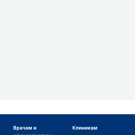
врачам и
клиникам