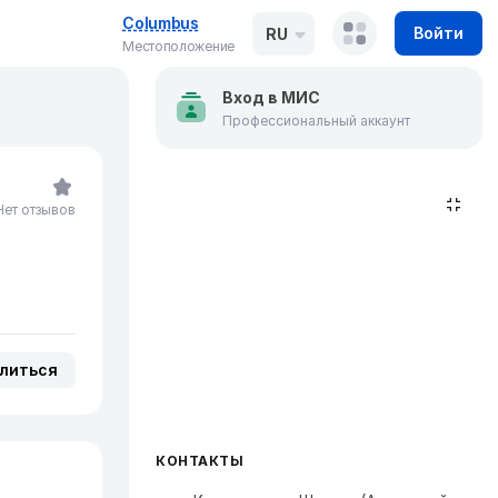
Columbus
Войти
RU
Местоположение
Вход в МИС
Профессиональный аккаунт
Нет отзывов
литься
КОНТАКТЫ