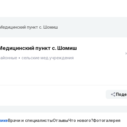
Медицинский пункт с. Шомиш
Медицинский пункт с. Шомиш
Районные
сельские мед.учреждения
Поде
нике
Врачи и специалисты
Отзывы
Что нового?
Фотогалерея