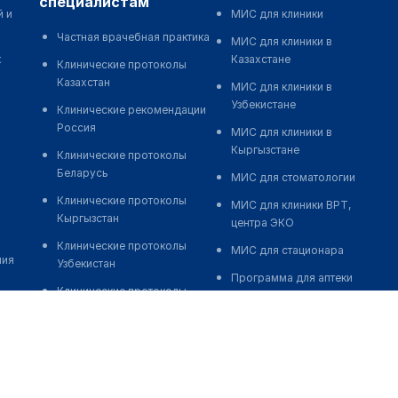
специалистам
й и
МИС для клиники
Частная врачебная практика
МИС для клиники в
к
Казахстане
Клинические протоколы
Казахстан
МИС для клиники в
Узбекистане
Клинические рекомендации
Россия
МИС для клиники в
Кыргызстане
Клинические протоколы
Беларусь
МИС для стоматологии
Клинические протоколы
МИС для клиники ВРТ,
Кыргызстан
центра ЭКО
Клинические протоколы
МИС для стационара
ния
Узбекистан
Программа для аптеки
Клинические протоколы
Автоматизация блока
диагностики и лечения
питания
Обзоры мировой
Реклама и продвижение
медицинской периодики
клиник
Заболевания: обзорные
Разработка сайта клиники