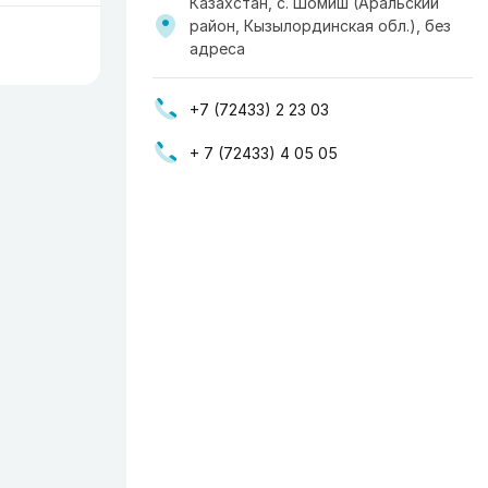
Казахстан, с. Шомиш (Аральский
район, Кызылординская обл.), без
адреса
+7 (72433) 2 23 03
+ 7 (72433) 4 05 05