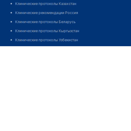
Клинические протоколы Казахстан
Клинические рекомендации Россия
Клинические протоколы Беларусь
Клинические протоколы Кыргызстан
Клинические протоколы Узбекистан
Клинические протоколы диагностики и лечения
Медицинский центр "СЕМЬЯ И ЗДОРОВЬЕ"
Обзоры мировой медицинской периодики
Позвонить
Заболевания: обзорные статьи
Новости здравоохранения
Медикаменты
Лабораторные показатели
Медицинские термины
Мобильные приложения
клиникам
МИС для клиники