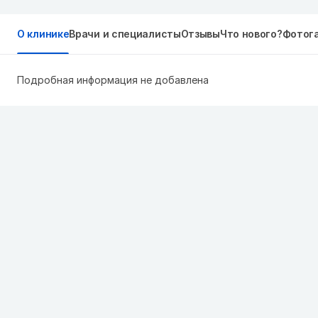
О клинике
Врачи и специалисты
Отзывы
Что нового?
Фотог
Подробная информация не добавлена